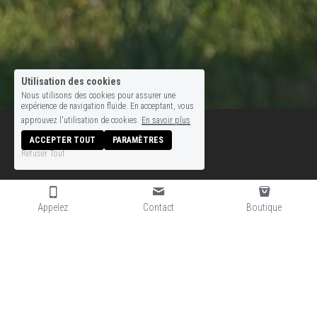
Utilisation des cookies
Nous utilisons des cookies pour assurer une
expérience de navigation fluide. En acceptant, vous
approuvez l'utilisation de cookies.
En savoir plus
ACCEPTER TOUT
PARAMÈTRES
Refuser Tout
Villa Paolina
Appelez
Contact
Boutique